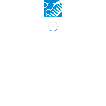
Carl-Benz-Straße 5a
78234 Engen-Welschingen
Telefon
+49 7733 8406
E-Mail
info@haarstudio-blickfang.de
Impressum
Datenschutz
Privatsphäre-Einstellungen ändern